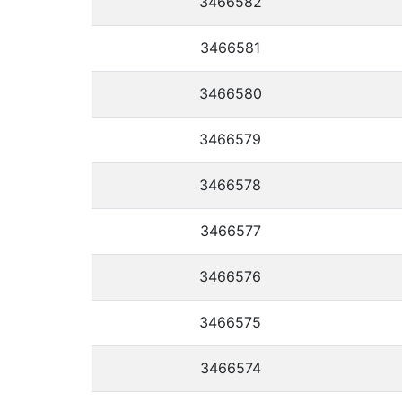
3466582
3466581
3466580
3466579
3466578
3466577
3466576
3466575
3466574