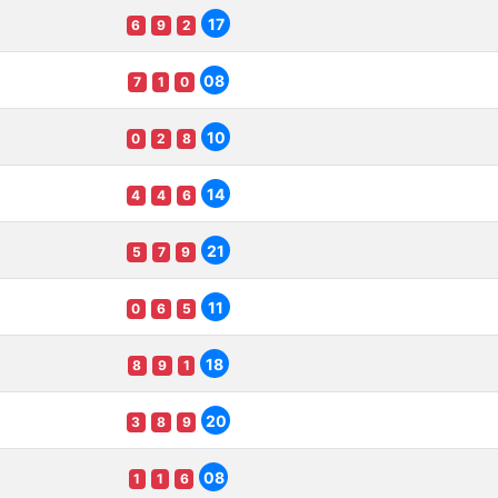
17
6
9
2
08
7
1
0
10
0
2
8
14
4
4
6
21
5
7
9
11
0
6
5
18
8
9
1
20
3
8
9
08
1
1
6