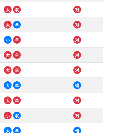
大
双
对
大
单
对
小
单
对
大
单
对
大
单
对
大
单
错
大
单
对
小
双
对
大
单
错