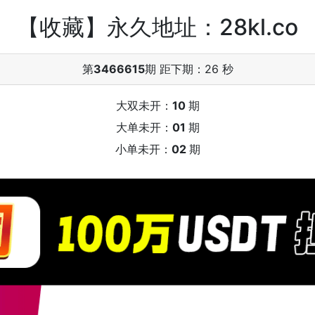
【收藏】永久地址：28kl.co
第
3466615
期 距下期：
25 秒
大双未开：
10
期
大单未开：
01
期
小单未开：
02
期