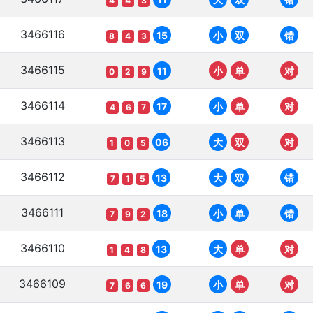
4
4
3
3466116
15
小
双
错
8
4
3
3466115
11
小
单
对
0
2
9
3466114
17
小
单
对
4
6
7
3466113
06
大
双
对
1
0
5
3466112
13
大
双
错
7
1
5
3466111
18
小
单
错
7
9
2
3466110
13
大
单
对
1
4
8
3466109
19
小
单
对
7
6
6