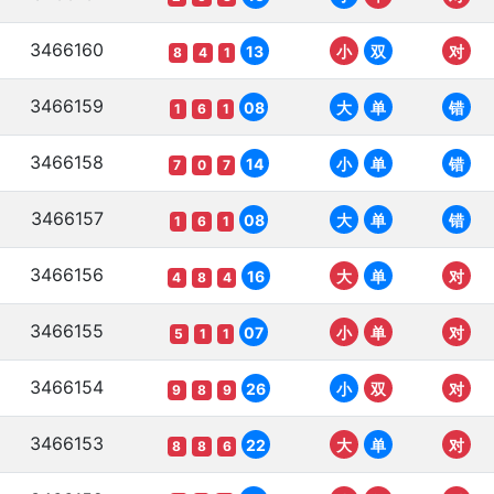
3466160
13
小
双
对
8
4
1
3466159
08
大
单
错
1
6
1
3466158
14
小
单
错
7
0
7
3466157
08
大
单
错
1
6
1
3466156
16
大
单
对
4
8
4
3466155
07
小
单
对
5
1
1
3466154
26
小
双
对
9
8
9
3466153
22
大
单
对
8
8
6