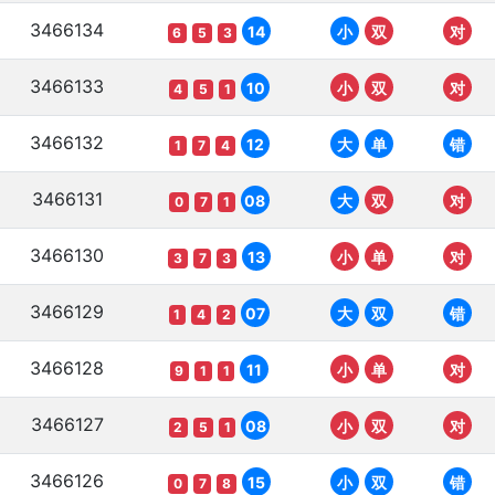
3466134
14
小
双
对
6
5
3
3466133
10
小
双
对
4
5
1
3466132
12
大
单
错
1
7
4
3466131
08
大
双
对
0
7
1
3466130
13
小
单
对
3
7
3
3466129
07
大
双
错
1
4
2
3466128
11
小
单
对
9
1
1
3466127
08
小
双
对
2
5
1
3466126
15
小
双
错
0
7
8