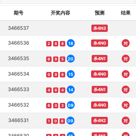
期号
开奖内容
预测
结果
3466537
杀4N3
3466536
杀4N0
18
对
2
8
8
3466535
杀4N1
20
对
6
9
5
3466534
杀4N0
15
对
0
9
6
3466533
杀4N1
14
对
4
6
4
3466532
杀4N0
09
对
6
0
3
3466531
杀4N2
09
对
1
0
8
3466530
杀4N1