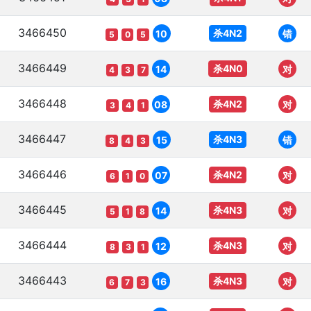
3466450
杀4N2
10
错
5
0
5
3466449
杀4N0
14
对
4
3
7
3466448
杀4N2
08
对
3
4
1
3466447
杀4N3
15
错
8
4
3
3466446
杀4N2
07
对
6
1
0
3466445
杀4N3
14
对
5
1
8
3466444
杀4N3
12
对
8
3
1
3466443
杀4N3
16
对
6
7
3