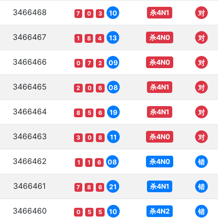
3466468
杀4N1
10
对
7
0
3
3466467
杀4N0
13
对
1
8
4
3466466
杀4N0
09
对
0
7
2
3466465
杀4N1
08
对
2
0
6
3466464
杀4N1
19
对
8
5
6
3466463
杀4N0
11
对
3
0
8
3466462
杀4N0
08
错
1
1
6
3466461
杀4N1
21
错
7
8
6
3466460
杀4N2
10
错
0
5
5