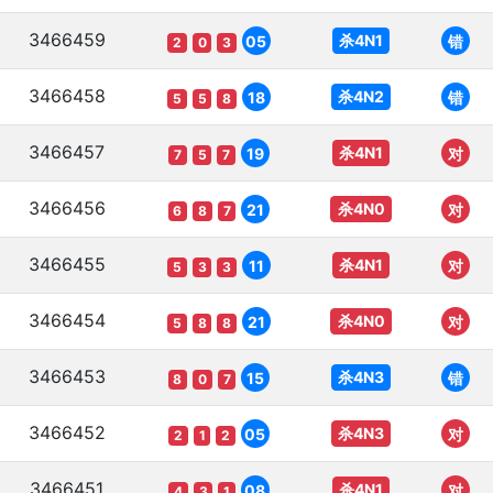
3466459
杀4N1
05
错
2
0
3
3466458
杀4N2
18
错
5
5
8
3466457
杀4N1
19
对
7
5
7
3466456
杀4N0
21
对
6
8
7
3466455
杀4N1
11
对
5
3
3
3466454
杀4N0
21
对
5
8
8
3466453
杀4N3
15
错
8
0
7
3466452
杀4N3
05
对
2
1
2
3466451
杀4N1
08
对
4
3
1