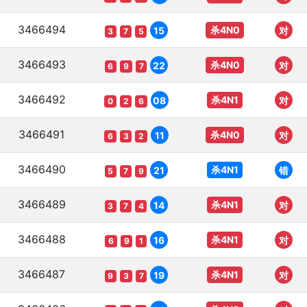
3466494
杀4N0
15
对
3
7
5
3466493
杀4N0
22
对
6
9
7
3466492
杀4N1
08
对
0
2
6
3466491
杀4N0
11
对
6
3
2
3466490
杀4N1
21
错
5
7
9
3466489
杀4N1
14
对
3
7
4
3466488
杀4N1
16
对
6
9
1
3466487
杀4N1
19
对
9
3
7