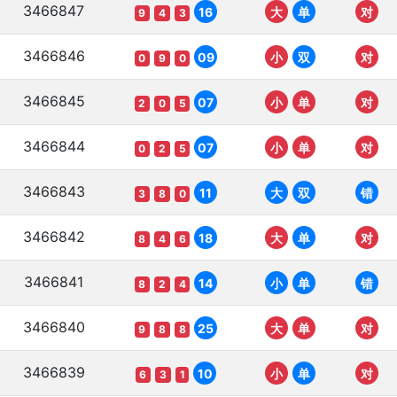
3466847
16
大
单
对
9
4
3
3466846
09
小
双
对
0
9
0
3466845
07
小
单
对
2
0
5
3466844
07
小
单
对
0
2
5
3466843
11
大
双
错
3
8
0
3466842
18
大
单
对
8
4
6
3466841
14
小
单
错
8
2
4
3466840
25
大
单
对
9
8
8
3466839
10
小
单
对
6
3
1