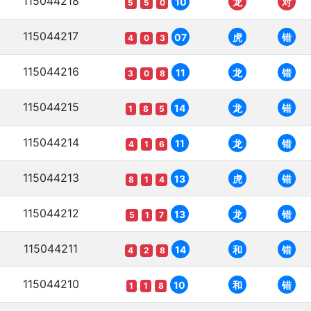
115044218
10
龙
对
5
5
0
115044217
07
虎
错
4
0
3
115044216
11
龙
错
3
0
8
115044215
14
龙
错
1
8
5
115044214
11
龙
错
4
1
6
115044213
13
虎
错
8
1
4
115044212
13
龙
错
5
1
7
115044211
14
和
错
4
2
8
115044210
10
和
错
1
1
8