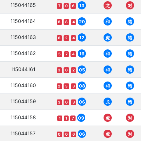
115044165
13
龙
对
7
0
6
115044164
20
和
错
8
8
4
115044163
12
虎
错
6
2
4
115044162
16
和
错
5
7
4
115044161
05
和
错
3
0
2
115044160
08
和
错
2
3
3
115044159
06
龙
错
3
0
3
115044158
09
虎
对
1
1
7
115044157
06
虎
对
0
0
6