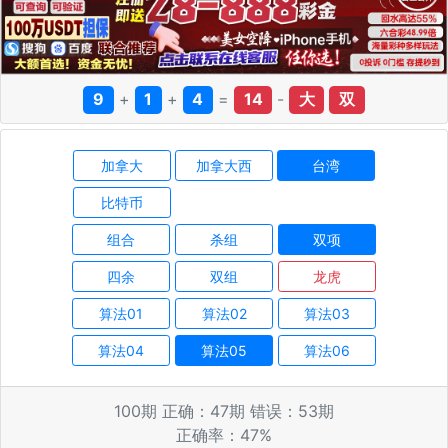
9
+
1
+
4
=
14
-
大
双
加拿大
加拿大西
台湾
比特币
组合
杀组
双项
四余
双组
龙虎
算法01
算法02
算法03
算法04
算法05
算法06
100
期 正确：
47
期 错误：
53
期
正确率：
47
%