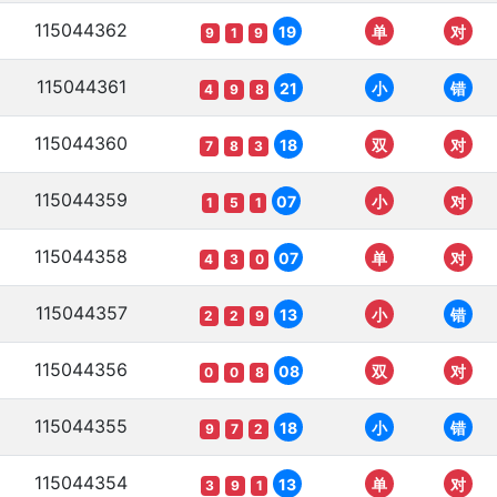
115044362
19
单
对
9
1
9
115044361
21
小
错
4
9
8
115044360
18
双
对
7
8
3
115044359
07
小
对
1
5
1
115044358
07
单
对
4
3
0
115044357
13
小
错
2
2
9
115044356
08
双
对
0
0
8
115044355
18
小
错
9
7
2
115044354
13
单
对
3
9
1