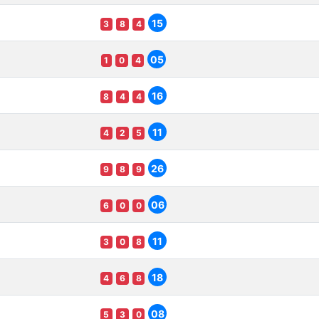
15
3
8
4
05
1
0
4
16
8
4
4
11
4
2
5
26
9
8
9
06
6
0
0
11
3
0
8
18
4
6
8
08
5
3
0