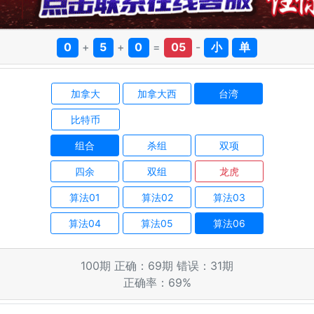
0
+
5
+
0
=
05
-
小
单
加拿大
加拿大西
台湾
比特币
组合
杀组
双项
四余
双组
龙虎
算法01
算法02
算法03
算法04
算法05
算法06
100
期 正确：
69
期 错误：
31
期
正确率：
69
%