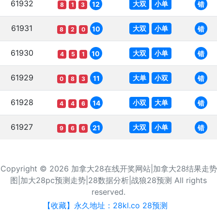
61932
大双
小单
12
错
8
1
3
61931
大双
小单
10
错
8
2
0
61930
大双
小单
10
错
4
5
1
61929
大单
小双
11
错
0
8
3
61928
小双
大单
14
错
4
4
6
61927
大双
小单
21
错
9
6
6
Copyright © 2026 加拿大28在线开奖网站|加拿大28结果走势
图|加大28pc预测走势|28数据分析|战狼28预测 All rights
reserved.
【收藏】永久地址：28kl.co 28预测