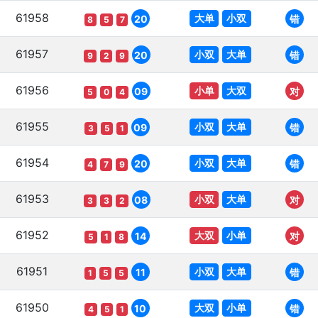
61958
大单
小双
20
错
8
5
7
61957
小双
大单
20
错
9
2
9
61956
小单
大双
09
对
5
0
4
61955
小双
大单
09
错
3
5
1
61954
小双
大单
20
错
4
7
9
61953
小双
大单
08
对
3
3
2
61952
大双
小单
14
对
5
1
8
61951
小双
大单
11
错
1
5
5
61950
大双
小单
10
错
4
5
1