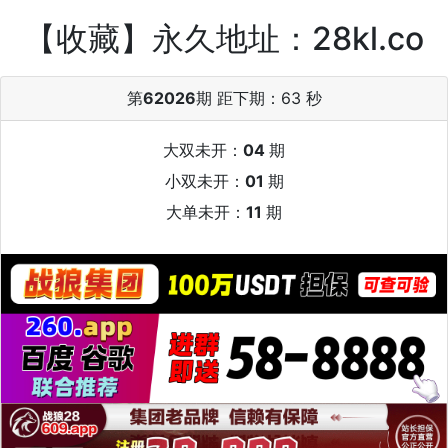
【收藏】永久地址：28kl.co
第
62026
期 距下期：
63 秒
大双未开：
04
期
小双未开：
01
期
大单未开：
11
期