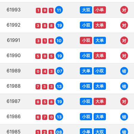
61993
大双
小单
11
对
1
9
1
61992
小双
大单
19
对
3
8
8
61991
小双
大单
10
对
3
1
6
61990
小双
大单
19
对
5
9
5
61989
大单
小双
07
错
0
4
3
61988
小双
大单
13
错
7
3
3
61987
小双
大单
19
对
6
5
8
61986
小双
大单
13
错
6
7
0
61985
小单
大双
08
错
1
2
5