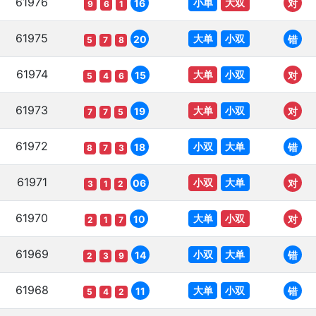
61976
小单
大双
16
对
9
6
1
61975
大单
小双
20
错
5
7
8
61974
大单
小双
15
对
5
4
6
61973
大单
小双
19
对
7
7
5
61972
小双
大单
18
错
8
7
3
61971
小双
大单
06
对
3
1
2
61970
大单
小双
10
对
2
1
7
61969
小双
大单
14
错
2
3
9
61968
大单
小双
11
错
5
4
2