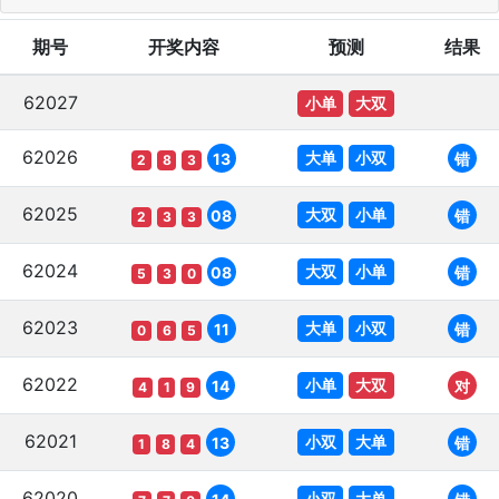
期号
开奖内容
预测
结果
62027
小单
大双
62026
大单
小双
13
错
2
8
3
62025
大双
小单
08
错
2
3
3
62024
大双
小单
08
错
5
3
0
62023
大单
小双
11
错
0
6
5
62022
小单
大双
14
对
4
1
9
62021
小双
大单
13
错
1
8
4
62020
小双
大单