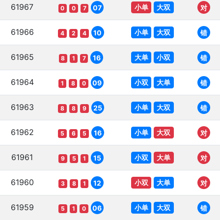
61967
小单
大双
07
对
0
0
7
61966
小单
大双
10
错
4
2
4
61965
大单
小双
16
错
8
1
7
61964
小双
大单
09
错
1
8
0
61963
小单
大双
25
错
8
8
9
61962
小单
大双
16
对
5
6
5
61961
小双
大单
15
对
9
5
1
61960
小双
大单
12
对
3
8
1
61959
小单
大双
06
错
5
1
0