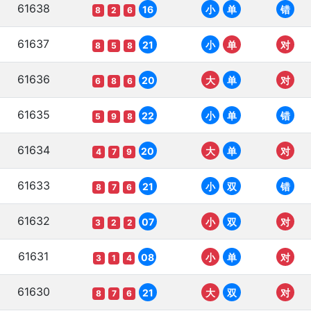
61638
16
小
单
错
8
2
6
61637
21
小
单
对
8
5
8
61636
20
大
单
对
6
8
6
61635
22
小
单
错
5
9
8
61634
20
大
单
对
4
7
9
61633
21
小
双
错
8
7
6
61632
07
小
双
对
3
2
2
61631
08
小
单
对
3
1
4
61630
21
大
双
对
8
7
6