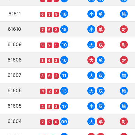
61611
18
小
单
错
6
3
9
61610
15
小
单
对
7
6
2
61609
10
大
双
对
3
2
5
61608
16
大
单
对
8
6
2
61607
11
大
双
错
3
6
2
61606
13
大
双
错
4
2
7
61605
17
小
双
错
4
5
8
61604
09
大
单
对
7
2
0