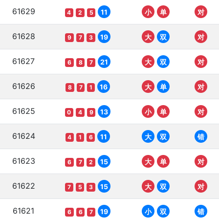
61629
11
小
单
对
4
2
5
61628
19
大
双
对
9
7
3
61627
21
大
双
对
6
8
7
61626
16
大
单
对
8
7
1
61625
13
小
单
对
0
4
9
61624
11
大
双
错
4
1
6
61623
15
大
单
对
6
7
2
61622
15
大
双
对
7
5
3
61621
19
小
双
错
6
6
7