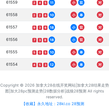
61559
11
小
双
对
2
4
5
61558
10
小
单
对
2
2
6
61557
18
小
双
对
9
3
6
61556
18
小
双
对
7
3
8
61555
10
小
单
对
5
0
5
61554
12
小
单
对
4
5
3
Copyright © 2026 加拿大28在线开奖网站|加拿大28结果走势
图|加大28pc预测走势|28数据分析|战狼28预测 All rights
reserved.
【收藏】永久地址：28kl.co 28预测