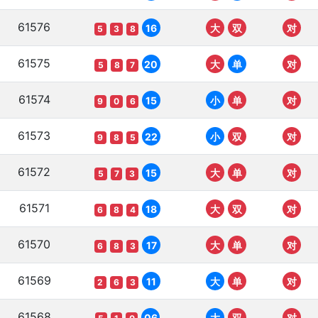
61576
16
大
双
对
5
3
8
61575
20
大
单
对
5
8
7
61574
15
小
单
对
9
0
6
61573
22
小
双
对
9
8
5
61572
15
大
单
对
5
7
3
61571
18
大
双
对
6
8
4
61570
17
大
单
对
6
8
3
61569
11
大
单
对
2
6
3
61568
06
大
双
对