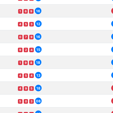
16
1
6
9
12
4
5
3
16
0
7
9
15
9
2
4
18
1
9
8
13
4
5
4
18
4
9
5
08
5
0
3