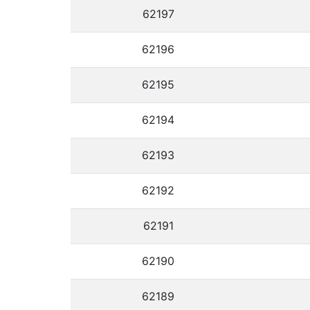
62197
62196
62195
62194
62193
62192
62191
62190
62189