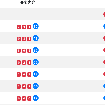
开奖内容
15
3
4
8
11
0
3
8
22
8
9
5
05
0
2
3
13
2
9
2
08
2
4
2
12
0
6
6