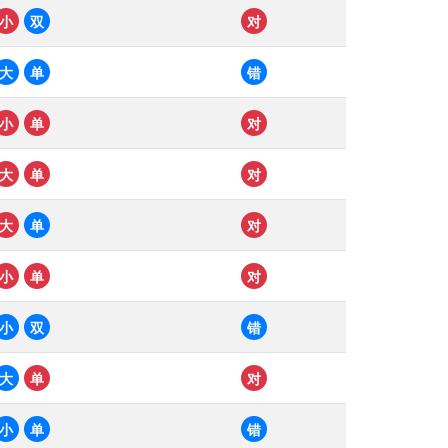
小
双
对
大
单
错
小
单
对
大
单
对
大
单
对
小
单
对
小
双
错
大
单
对
小
单
错