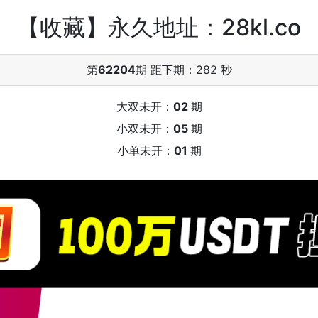
【收藏】永久地址：28kl.co
第
62204
期 距下期：
281 秒
大双未开：
02
期
小双未开：
05
期
小单未开：
01
期