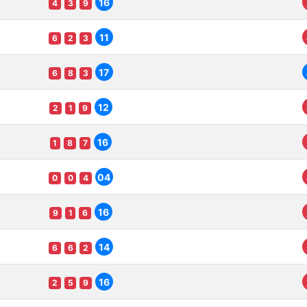
16
4
3
9
11
6
2
3
17
6
8
3
12
2
1
9
16
1
8
7
04
0
0
4
16
9
1
6
14
6
6
2
16
2
5
9