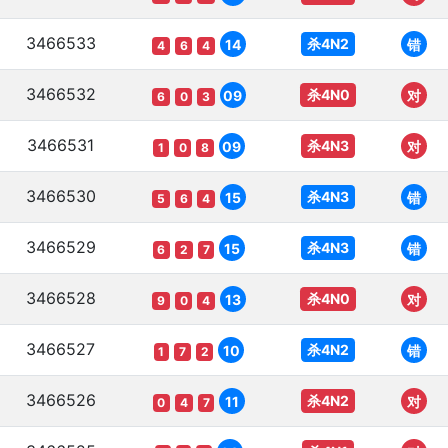
3466533
杀4N2
14
错
4
6
4
3466532
杀4N0
09
对
6
0
3
3466531
杀4N3
09
对
1
0
8
3466530
杀4N3
15
错
5
6
4
3466529
杀4N3
15
错
6
2
7
3466528
杀4N0
13
对
9
0
4
3466527
杀4N2
10
错
1
7
2
3466526
杀4N2
11
对
0
4
7