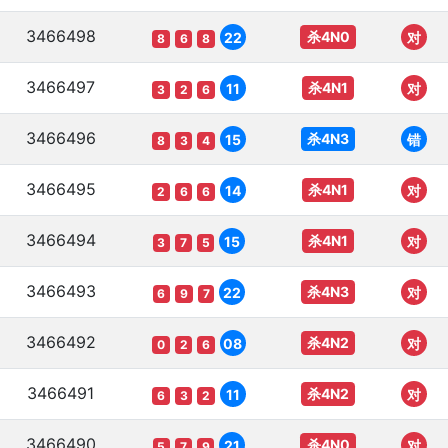
3466498
杀4N0
22
对
8
6
8
3466497
杀4N1
11
对
3
2
6
3466496
杀4N3
15
错
8
3
4
3466495
杀4N1
14
对
2
6
6
3466494
杀4N1
15
对
3
7
5
3466493
杀4N3
22
对
6
9
7
3466492
杀4N2
08
对
0
2
6
3466491
杀4N2
11
对
6
3
2
3466490
杀4N0
21
对
5
7
9