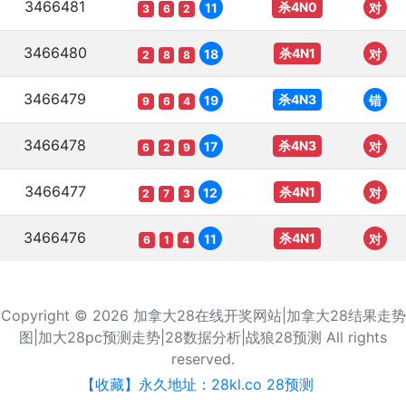
3466481
杀4N0
11
对
3
6
2
3466480
杀4N1
18
对
2
8
8
3466479
杀4N3
19
错
9
6
4
3466478
杀4N3
17
对
6
2
9
3466477
杀4N1
12
对
2
7
3
3466476
杀4N1
11
对
6
1
4
Copyright © 2026 加拿大28在线开奖网站|加拿大28结果走势
图|加大28pc预测走势|28数据分析|战狼28预测 All rights
reserved.
【收藏】永久地址：28kl.co 28预测