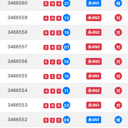
3466560
杀4N1
21
错
8
9
4
3466559
杀4N3
13
对
4
0
9
3466558
杀4N2
19
对
9
8
2
3466557
杀4N0
07
对
3
4
0
3466556
杀4N0
14
对
5
2
7
3466555
杀4N1
15
对
5
2
8
3466554
杀4N2
11
对
4
6
1
3466553
杀4N1
23
对
8
9
6
3466552
杀4N1
09
错
5
2
2