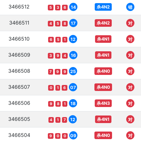
3466512
杀4N2
14
错
5
3
6
3466511
杀4N2
17
对
4
5
8
3466510
杀4N1
12
对
6
5
1
3466509
杀4N1
16
对
3
9
4
3466508
杀4N0
25
对
7
9
9
3466507
杀4N0
07
对
0
1
6
3466506
杀4N3
18
对
9
8
1
3466505
杀4N1
12
对
4
1
7
3466504
杀4N0
09
对
9
0
0