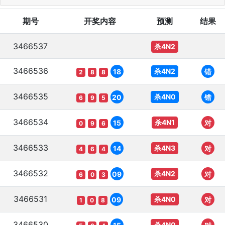
期号
开奖内容
预测
结果
3466537
杀4N2
3466536
杀4N2
18
错
2
8
8
3466535
杀4N0
20
错
6
9
5
3466534
杀4N1
15
对
0
9
6
3466533
杀4N3
14
对
4
6
4
3466532
杀4N2
09
对
6
0
3
3466531
杀4N0
09
对
1
0
8
3466530
杀4N0