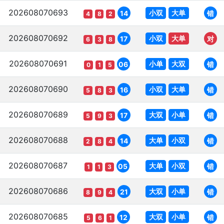
202608070693
小双
大单
14
错
4
8
2
202608070692
小双
大单
17
对
6
3
8
202608070691
小单
大双
06
错
0
1
5
202608070690
小双
大单
16
错
5
8
3
202608070689
大双
小单
17
错
5
9
3
202608070688
大单
小双
14
错
2
8
4
202608070687
大单
小双
05
错
1
1
3
202608070686
大双
小单
21
错
8
9
4
202608070685
大双
小单
12
错
5
6
1