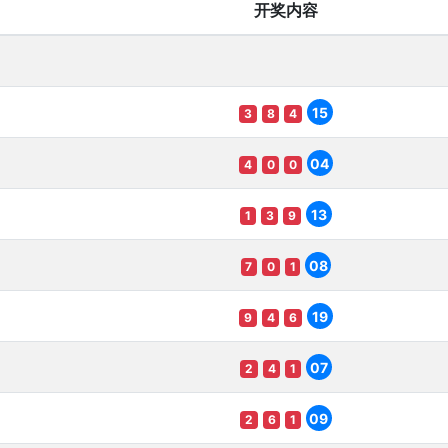
开奖内容
15
3
8
4
04
4
0
0
13
1
3
9
08
7
0
1
19
9
4
6
07
2
4
1
09
2
6
1