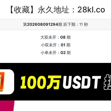
【收藏】永久地址：28kl.co
第
202608091294
期 距下期：
10 秒
大双未开：
08
期
小双未开：
01
期
小单未开：
02
期