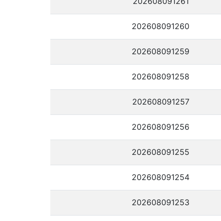
202608091261
202608091260
202608091259
202608091258
202608091257
202608091256
202608091255
202608091254
202608091253