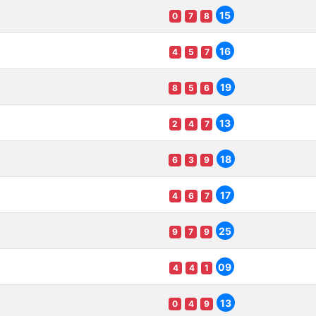
15
0
7
8
16
4
5
7
19
8
5
6
13
2
4
7
18
6
3
9
17
4
6
7
25
9
7
9
09
4
4
1
13
0
4
9