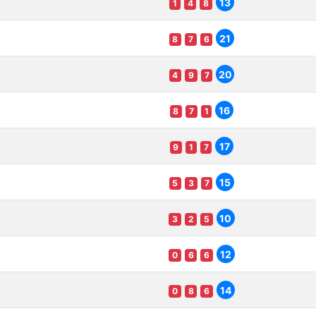
13
1
4
8
21
8
7
6
20
4
9
7
16
8
7
1
17
9
1
7
15
5
3
7
10
3
2
5
12
0
6
6
14
0
8
6