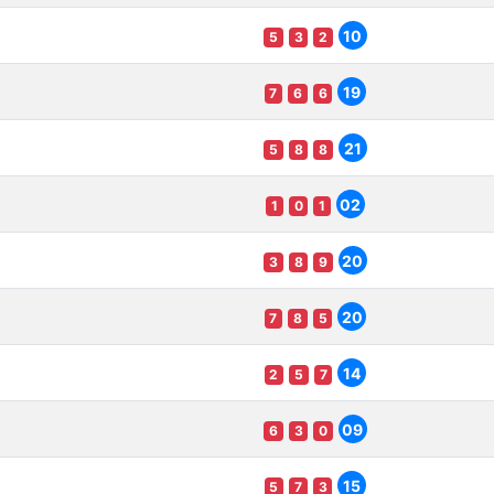
10
5
3
2
19
7
6
6
21
5
8
8
02
1
0
1
20
3
8
9
20
7
8
5
14
2
5
7
09
6
3
0
15
5
7
3