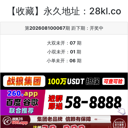
【收藏】永久地址：28kl.co
第
202608100067
期 距下期：
开奖中
大双未开：
07
期
小双未开：
01
期
小单未开：
06
期