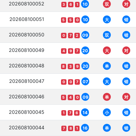
202608100052
10
双
对
3
6
1
202608100051
10
大
错
5
5
0
202608100050
09
双
错
0
7
2
202608100049
20
大
对
4
9
7
202608100048
20
单
错
8
3
9
202608100047
07
大
错
0
0
7
202608100046
09
单
对
5
4
0
202608100045
14
小
错
1
7
6
202608100044
16
单
错
7
8
1