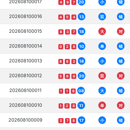
202608100017
20
小
错
4
9
7
202608100016
13
双
错
4
5
4
202608100015
18
大
对
8
3
7
202608100014
10
单
错
0
2
8
202608100013
18
小
错
8
8
2
202608100012
20
双
对
5
9
6
202608100011
08
大
错
1
1
6
202608100010
11
单
对
1
2
8
202608100009
17
小
错
2
7
8