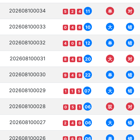
202608100034
11
单
对
5
2
4
202608100033
10
大
错
0
4
6
202608100032
12
单
错
4
0
8
202608100031
20
大
对
8
4
8
202608100030
22
单
错
9
4
9
202608100029
07
大
错
1
1
5
202608100028
06
双
对
0
5
1
202608100027
06
大
错
2
4
0
202608100026
06
单
错
0
6
0