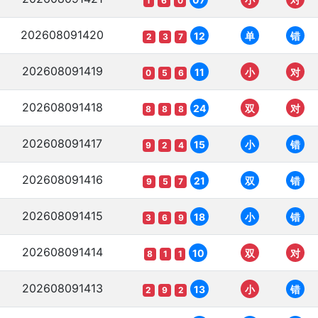
1
6
0
202608091420
12
单
错
2
3
7
202608091419
11
小
对
0
5
6
202608091418
24
双
对
8
8
8
202608091417
15
小
错
9
2
4
202608091416
21
双
错
9
5
7
202608091415
18
小
错
3
6
9
202608091414
10
双
对
8
1
1
202608091413
13
小
错
2
9
2