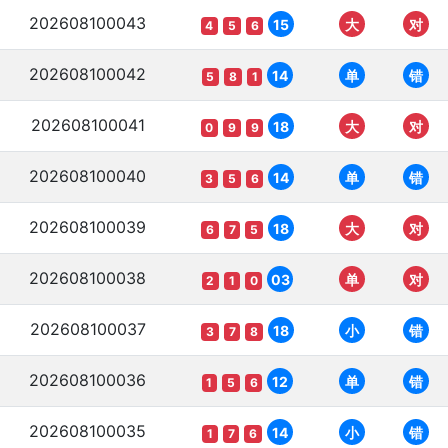
202608100043
15
大
对
4
5
6
202608100042
14
单
错
5
8
1
202608100041
18
大
对
0
9
9
202608100040
14
单
错
3
5
6
202608100039
18
大
对
6
7
5
202608100038
03
单
对
2
1
0
202608100037
18
小
错
3
7
8
202608100036
12
单
错
1
5
6
202608100035
14
小
错
1
7
6