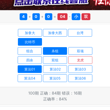
4
+
0
+
0
=
04
-
小
双
加拿大
加拿大西
台湾
比特币
组合
杀组
双项
四余
双组
龙虎
算法01
算法02
算法03
算法04
算法05
算法06
100
期 正确：
84
期 错误：
16
期
正确率：
84
%