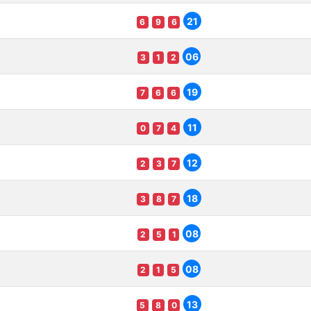
21
6
9
6
06
3
1
2
19
7
6
6
11
0
7
4
12
2
3
7
18
3
8
7
08
2
5
1
08
2
1
5
13
5
8
0