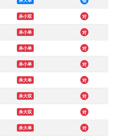
杀大单
错
杀小双
对
杀小单
对
杀小单
对
杀小单
对
杀大单
对
杀大双
对
杀大双
对
杀大单
对