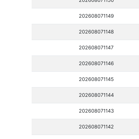
202608071150
202608071149
202608071148
202608071147
202608071146
202608071145
202608071144
202608071143
202608071142